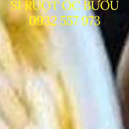
SỈ RUỘT ỐC BƯƠU
0932 557 973